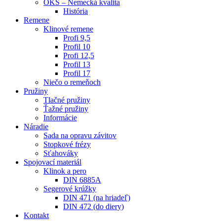
OKS – Nemecká kvalita
História
Remene
Klinové remene
Profi 9,5
Profil 10
Profi 12,5
Profil 13
Profil 17
Niečo o remeňoch
Pružiny
Tlačné pružiny
Ťažné pružiny
Informácie
Náradie
Sada na opravu závitov
Stopkové frézy
Sťahováky
Spojovací materiál
Klinok a pero
DIN 6885A
Segerové krúžky
DIN 471 (na hriadeľ)
DIN 472 (do diery)
Kontakt