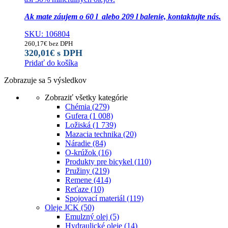
Ak mate záujem o 60 l alebo 209 l balenie, kontaktujte nás.
SKU: 106804
260,17
€
bez DPH
320,01
€
s DPH
Pridať do košíka
Zobrazuje sa 5 výsledkov
Zobraziť všetky kategórie
Chémia
(279)
Gufera
(1 008)
Ložiská
(1 739)
Mazacia technika
(20)
Náradie
(84)
O-krúžok
(16)
Produkty pre bicykel
(110)
Pružiny
(219)
Remene
(414)
Reťaze
(10)
Spojovací materiál
(119)
Oleje JCK
(50)
Emulzný olej
(5)
Hydraulické oleje
(14)