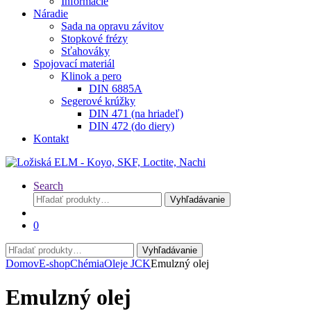
Informácie
Náradie
Sada na opravu závitov
Stopkové frézy
Sťahováky
Spojovací materiál
Klinok a pero
DIN 6885A
Segerové krúžky
DIN 471 (na hriadeľ)
DIN 472 (do diery)
Kontakt
Search
Hľadať:
Vyhľadávanie
0
Hľadať:
Vyhľadávanie
Domov
E-shop
Chémia
Oleje JCK
Emulzný olej
Emulzný olej