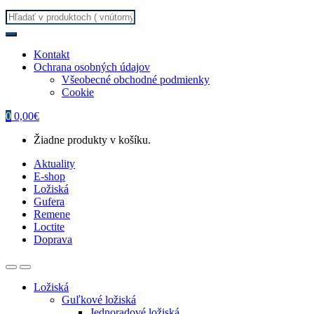
Search
for:
Kontakt
Ochrana osobných údajov
Všeobecné obchodné podmienky
Cookie
0
0,00
€
Žiadne produkty v košíku.
Aktuality
E-shop
Ložiská
Gufera
Remene
Loctite
Doprava
Ložiská
Guľkové ložiská
Jednoradové ložiská