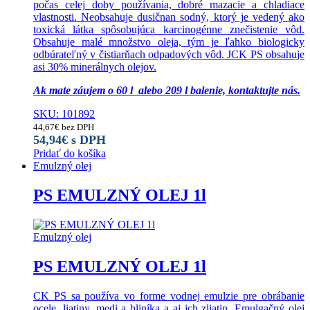
počas celej doby používania, dobré mazacie a chladiace
vlastnosti. Neobsahuje dusičnan sodný, ktorý je vedený ako
toxická látka spôsobujúca karcinogénne znečistenie vôd.
Obsahuje malé množstvo oleja, tým je ľahko biologicky
odbúrateľný v čistiarňach odpadových vôd. JCK PS obsahuje
asi 30% minerálnych olejov.
Ak mate záujem o 60 l alebo 209 l balenie, kontaktujte nás.
SKU: 101892
44,67
€
bez DPH
54,94
€
s DPH
Pridať do košíka
Emulzný olej
PS EMULZNÝ OLEJ 1l
Emulzný olej
PS EMULZNÝ OLEJ 1l
CK PS sa používa vo forme vodnej emulzie pre obrábanie
ocele, liatiny, medi a hliníka a aj ich zliatin. Emulgačný olej