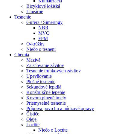
Klimatizácia
Bicyklové ložiská
Lineárne
Tesnenie
Gufera / Simeringy
NBR
MVQ
FPM
O-krúžky
Niečo o tesneni
Chémia
Mazivá
Zaisťovanie závitov
Tesnenie trubkových závitov
Upevňovanie
Plošné tesnenie
Sekundové lepidlá
Konštrukčné lepenie
Kovom plnené tmely
Priemyselné tesnenie
Príprava povrchu a núdzové opravy
Čističe
Oleje
Loctite
Niečo o Loctite