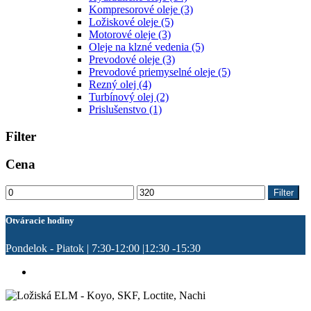
Kompresorové oleje
(3)
Ložiskové oleje
(5)
Motorové oleje
(3)
Oleje na klzné vedenia
(5)
Prevodové oleje
(3)
Prevodové priemyselné oleje
(5)
Rezný olej
(4)
Turbínový olej
(2)
Prislušenstvo
(1)
Filter
Cena
Minimálna
Maximálna
Filter
cena
cena
Otváracie hodiny
Pondelok - Piatok | 7:30-12:00 |12:30 -15:30