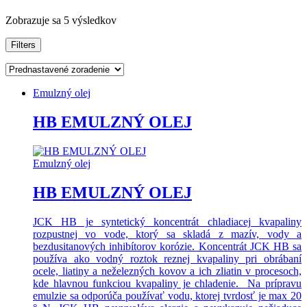
Zobrazuje sa 5 výsledkov
Filters
Emulzný olej
HB EMULZNÝ OLEJ
Emulzný olej
HB EMULZNÝ OLEJ
JCK HB je syntetický koncentrát chladiacej kvapaliny
rozpustnej vo vode, ktorý sa skladá z mazív, vody a
bezdusitanových inhibítorov korózie. Koncentrát JCK HB sa
používa ako vodný roztok reznej kvapaliny pri obrábaní
ocele, liatiny a neželezných kovov a ich zliatin v procesoch,
kde hlavnou funkciou kvapaliny je chladenie. Na prípravu
emulzie sa odporúča používať vodu, ktorej tvrdosť je max 20