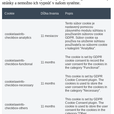
stránky a nemožno ich vypnúť v našom systéme.
Cookie
Dĺžka trvania
Popis
Tento súbor cookie je
nastavený pomocou
zásuvného modulu súhlasu s
cookielawinfo-
používaním súborov cookie
11 mesiacov
checkbox-analytics
GDPR. Súbor cookie sa
používa na uloženie súhlasu
používateľa so súbormi cookie
v kategórii "Analytika".
The cookie is set by GDPR
cookielawinfo-
cookie consent to record the
11 months
checkbox-functional
user consent for the cookies in
the category "Functional".
This cookie is set by GDPR
Cookie Consent plugin. The
cookielawinfo-
11 months
cookies is used to store the
checkbox-necessary
user consent for the cookies in
the category "Necessary".
This cookie is set by GDPR
Cookie Consent plugin. The
cookielawinfo-
11 months
cookie is used to store the user
checkbox-others
consent for the cookies in the
category "Other.