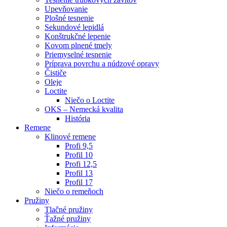
Upevňovanie
Plošné tesnenie
Sekundové lepidlá
Konštrukčné lepenie
Kovom plnené tmely
Priemyselné tesnenie
Príprava povrchu a núdzové opravy
Čističe
Oleje
Loctite
Niečo o Loctite
OKS – Nemecká kvalita
História
Remene
Klinové remene
Profi 9,5
Profil 10
Profi 12,5
Profil 13
Profil 17
Niečo o remeňoch
Pružiny
Tlačné pružiny
Ťažné pružiny