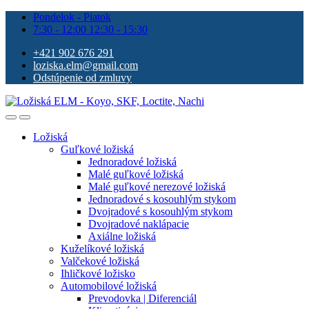
Pondelok - Piatok
7:30 - 12:00 12:30 - 15:30
+421 902 676 291
loziska.elm@gmail.com
Odstúpenie od zmluvy
Ložiská
Guľkové ložiská
Jednoradové ložiská
Malé guľkové ložiská
Malé guľkové nerezové ložiská
Jednoradové s kosouhlým stykom
Dvojradové s kosouhlým stykom
Dvojradové naklápacie
Axiálne ložiská
Kuželíkové ložiská
Valčekové ložiská
Ihličkové ložisko
Automobilové ložiská
Prevodovka | Diferenciál