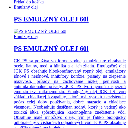
Pridať do košíka
Emulzný olej
PS EMULZNÝ OLEJ 60l
Emulzný olej
PS EMULZNÝ OLEJ 60l
CK PS sa používa vo forme vodnej emulzie pre obrábanie
ocele, liatiny, medi a hliníka a aj ich zliatin. Emulgačný olej
JCK PS obsahuje hlbokorafinovaný ropný olej, emulgátory
iónové i neiónové, inhibítory korózie, prísady na zlepšenie
mazivosti, prísady na zachovanie nízkej penivosti a
antimikrobionálne prísady. JCK PS tvorí jemnú disperznú
emulziu tzv. mikroemulziu. Emulgačný olej JCK PS tvorí
základ chladiacej kvapaliny, ktorá má vysokú perzistenciu
počas celej doby používania, dobré mazacie a chladiace
vlastnosti. Neobsahuje dusičnan sodný, ktorý je vedený ako
toxická látka spôsobujúca karcinogénne znečistenie vôd.
Obsahuje malé množstvo oleja, tým je ľahko biologicky
odbúrateľný v čistiarňach odpadových vôd. JCK PS obsahuje
asi 30% minerálnych olejov.