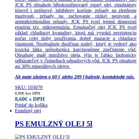
JCK PS obsahuje hlbokorafinovaný ropný olej, emulgátory
iónové i neiónové, inhibítory korózie, prísady na zlepšenie
mazivosti, prísady na zachovanie nízkej penivosti a
antimikrobionálne prísady. JCK PS tvorí jemnú disperznú
emulziu tzv. mikroemulziu. Emulgačný olej JCK PS tvorí
základ chladiacej kvapaliny, ktorá má vysokú perzistenciu
počas celej doby používania, dobré mazacie a chladiace
vlastnosti. Neobsahuje dusičnan sodný, ktorý je vedený ako
toxická látka spôsobujúca karcinogénne znečistenie vôd.
Obsahuje malé množstvo oleja, tým je ľahko biologicky
odbúrateľný v čistiarňach odpadových vôd. JCK PS obsahuje
asi 30% minerálnych olejov.
Ak mate záujem o 60 l alebo 209 l balenie, kontaktujte nás.
SKU: 103079
6,99
€
bez DPH
8,60
€
s DPH
Pridať do košíka
Emulzný olej
PS EMULZNÝ OLEJ 5l