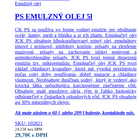
Emulzný olej
PS EMULZNÝ OLEJ 5l
CK PS sa používa vo forme vodnej emulzie pre obrábanie
ocele, liatiny, medi a hliníka a aj ich zliatin. Emulgačný olej
JCK PS obsahuje hlbokorafinovaný ropný olej, emulgátory
iónové i neiónové, inhibítory korózie, prísady na zlepšenie
mazivosti, prísady na zachovanie nízkej penivosti a
antimikrobionálne prísady. JCK PS tvorí jemnú disperznú
emulziu tzv. mikroemulziu. Emulgačný olej JCK PS tvorí
základ chladiacej kvapaliny, ktorá má vysokú perzistenciu
počas celej doby používania, dobré mazacie a chladiace
vlastnosti. Neobsahuje dusičnan sodný, ktorý je vedený ako
toxická látka spôsobujúca karcinogénne znečistenie vôd.
Obsahuje malé množstvo oleja, tým je ľahko biologicky
odbúrateľný v čistiarňach odpadových vôd. JCK PS obsahuje
asi 30% minerálnych olejov.
Ak mate záujem o 60 l alebo 209 l balenie, kontaktujte nás.
SKU: 102821
24,15
€
bez DPH
29,70
€
s DPH