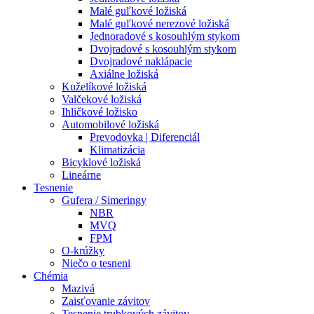
Malé guľkové ložiská
Malé guľkové nerezové ložiská
Jednoradové s kosouhlým stykom
Dvojradové s kosouhlým stykom
Dvojradové naklápacie
Axiálne ložiská
Kuželíkové ložiská
Valčekové ložiská
Ihličkové ložisko
Automobilové ložiská
Prevodovka | Diferenciál
Klimatizácia
Bicyklové ložiská
Lineárne
Tesnenie
Gufera / Simeringy
NBR
MVQ
FPM
O-krúžky
Niečo o tesneni
Chémia
Mazivá
Zaisťovanie závitov
Tesnenie trubkových závitov