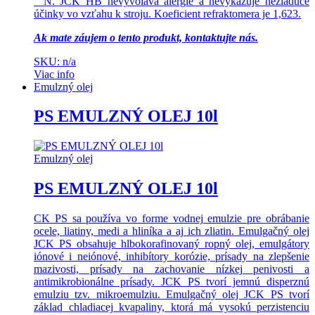
° N. JCK HB nevyvoláva alergie a nevykazuje nežiaduce
účinky vo vzťahu k stroju. Koeficient refraktomera je 1,623.
Ak mate záujem o tento produkt, kontaktujte nás.
SKU: n/a
Viac info
Emulzný olej
PS EMULZNÝ OLEJ 10l
Emulzný olej
PS EMULZNÝ OLEJ 10l
CK PS sa používa vo forme vodnej emulzie pre obrábanie
ocele, liatiny, medi a hliníka a aj ich zliatin. Emulgačný olej
JCK PS obsahuje hlbokorafinovaný ropný olej, emulgátory
iónové i neiónové, inhibítory korózie, prísady na zlepšenie
mazivosti, prísady na zachovanie nízkej penivosti a
antimikrobionálne prísady. JCK PS tvorí jemnú disperznú
emulziu tzv. mikroemulziu. Emulgačný olej JCK PS tvorí
základ chladiacej kvapaliny, ktorá má vysokú perzistenciu