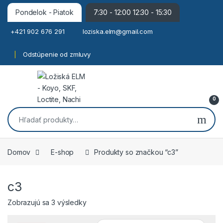
Pondelok - Piatok
7:30 - 12:00 12:30 - 15:30
+421 902 676 291
loziska.elm@gmail.com
Odstúpenie od zmluvy
0
Hľadať:
Domov
E-shop
Produkty so značkou “c3”
c3
Zobrazujú sa 3 výsledky