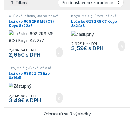
Filters
Guľkové ložiská
,
Jednoradové
,
Koyo
,
Malé guľkové ložiská
Koyo
,
Malé guľkové ložiská
Ložisko 608 2RS M5 (C3)
Ložisko 628 2RS C3 Koyo
Koyo 8x22x7
8x24x8
2,92
€
bez DPH
3,59
€
s DPH
2,40
€
bez DPH
2,95
€
s DPH
Ezo
,
Malé guľkové ložiská
Ložisko 688 2Z C3 Ezo
8x16x5
2,84
€
bez DPH
3,49
€
s DPH
Zobrazujú sa 3 výsledky