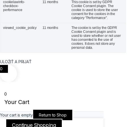
cookielawinfo-
11 months
This cookie is set by GDPR
checkbox-
Cookie Consent plugin. The
performance
cookie is used to store the user
consent for the cookies in the
category "Performance".
viewed_cookie_policy
11 months
The cookie is set by the GDPR
Cookie Consent plugin and is
used to store whether or not user
has consented to the use of
cookies. It does not store any
personal data.
ULOŽIŤ A PRIJAŤ
0
0
Your Cart
Your cart is empty
Return to Shop
Continue Shopping