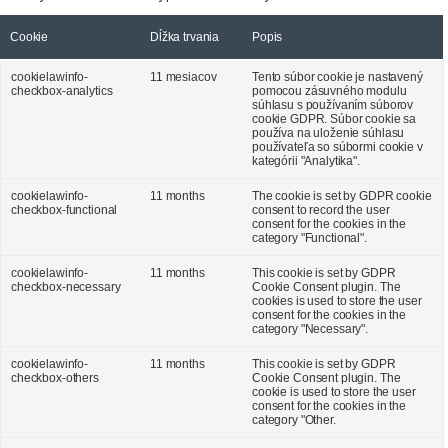
Cookie
Dĺžka trvania
Popis
cookielawinfo-
11 mesiacov
Tento súbor cookie je nastavený
checkbox-analytics
pomocou zásuvného modulu
súhlasu s používaním súborov
cookie GDPR. Súbor cookie sa
používa na uloženie súhlasu
používateľa so súbormi cookie v
kategórii "Analytika".
cookielawinfo-
11 months
The cookie is set by GDPR cookie
checkbox-functional
consent to record the user
consent for the cookies in the
category "Functional".
cookielawinfo-
11 months
This cookie is set by GDPR
checkbox-necessary
Cookie Consent plugin. The
cookies is used to store the user
consent for the cookies in the
category "Necessary".
cookielawinfo-
11 months
This cookie is set by GDPR
checkbox-others
Cookie Consent plugin. The
cookie is used to store the user
consent for the cookies in the
category "Other.